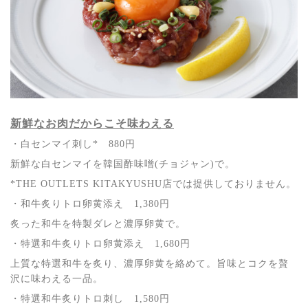
新鮮なお肉だからこそ味わえる
・白センマイ刺し* 880円
新鮮な白センマイを韓国酢味噌(チョジャン)で。
*THE OUTLETS KITAKYUSHU店では提供しておりません。
・和牛炙りトロ卵黄添え 1,380円
炙った和牛を特製ダレと濃厚卵黄で。
・特選和牛炙りトロ卵黄添え 1,680円
上質な特選和牛を炙り、濃厚卵黄を絡めて。旨味とコクを贅
沢に味わえる一品。
・特選和牛炙りトロ刺し 1,580円